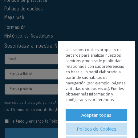
Política de privacidad
Política de cookies
Mapa web
Formación
Histórico de Newsletters
Suscríbase a nuestra Newsletter
Utilizamos cookies propias y de
terceros para analizar nuestros
Email
servicios y mostrarle publicidad
relacionada con sus preferencias
en base a un perfil elaborado a
Actividad
partir de sus hábitos de
navegación (por ejemplo, páginas
Provincia
visitadas o videos vistos). Puedes
obtener más información y
configurar sus preferencias.
Este sitio está protegido por reCAPTCHA y se aplican la
Política de privacidad
y
los
Términos de servicio
de Google.
Aceptar todas
He leído y entiendo la
Política de Privacidad
Política de Cookies
Enviar