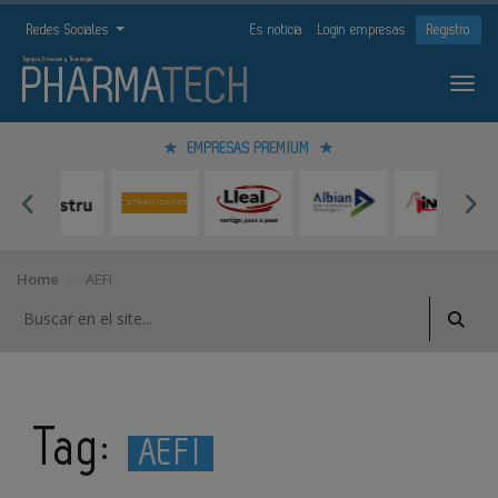
Redes Sociales
Es noticia
Login empresas
Registro
EMPRESAS PREMIUM
Home
AEFI
Tag:
AEFI