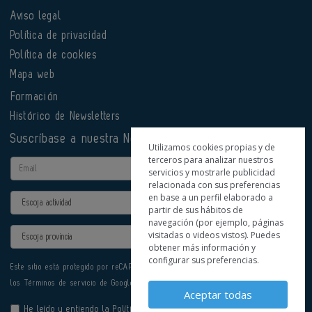
Aviso legal
Política de privacidad
Política de cookies
Mapa web
Formación
Histórico de Newsletters
Suscríbase a nuestra Newsletter
Utilizamos cookies propias y de
terceros para analizar nuestros
Email
servicios y mostrarle publicidad
relacionada con sus preferencias
en base a un perfil elaborado a
Actividad
partir de sus hábitos de
navegación (por ejemplo, páginas
Provincia
visitadas o videos vistos). Puedes
obtener más información y
configurar sus preferencias.
Este sitio está protegido por reCAPTCHA y se aplican la
Política de privacidad
y
los
Términos de servicio
de Google.
Aceptar todas
He leído y entiendo la
Política de Privacidad