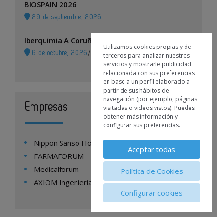
BIOSPAIN 2026
29 de septiembre, 2026
Iberquimia A Coruña 2026
Utilizamos cookies propias y de
6 de octubre, 2026
/
A Coruña
terceros para analizar nuestros
servicios y mostrarle publicidad
relacionada con sus preferencias
en base a un perfil elaborado a
partir de sus hábitos de
navegación (por ejemplo, páginas
Empresas
visitadas o videos vistos). Puedes
obtener más información y
configurar sus preferencias.
Nippon Sanso Homecare España
Aceptar todas
FARMAFORUM
Medicalforum
Política de Cookies
AXIOM Ingeniería
Configurar cookies