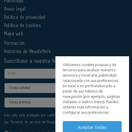
Publicidad
Aviso legal
Política de privacidad
Política de cookies
Mapa web
Formación
Histórico de Newsletters
Suscríbase a nuestra Newsletter
Utilizamos cookies propias y de
terceros para analizar nuestros
Email
servicios y mostrarle publicidad
relacionada con sus preferencias
en base a un perfil elaborado a
Actividad
partir de sus hábitos de
navegación (por ejemplo, páginas
Provincia
visitadas o videos vistos). Puedes
obtener más información y
configurar sus preferencias.
Este sitio está protegido por reCAPTCHA y se aplican la
Política de privacidad
y
los
Términos de servicio
de Google.
Aceptar todas