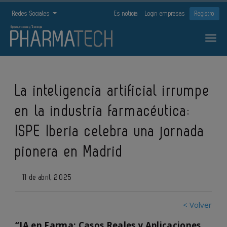
Redes Sociales
Es noticia
Login empresas
Registro
La inteligencia artificial irrumpe
en la industria farmacéutica:
ISPE Iberia celebra una jornada
pionera en Madrid
11 de abril, 2025
< Volver
“IA en Farma: Casos Reales y Aplicaciones