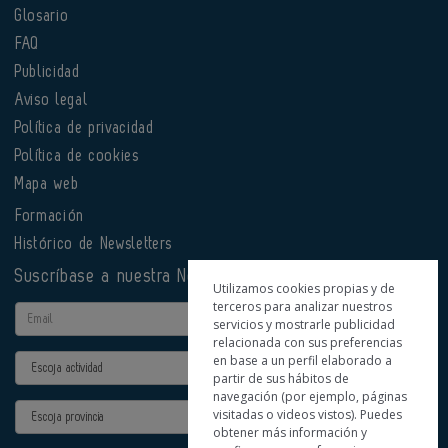
Glosario
FAQ
Publicidad
Aviso legal
Política de privacidad
Política de cookies
Mapa web
Formación
Histórico de Newsletters
Suscríbase a nuestra Newsletter
Utilizamos cookies propias y de
terceros para analizar nuestros
Email
servicios y mostrarle publicidad
relacionada con sus preferencias
en base a un perfil elaborado a
Actividad
partir de sus hábitos de
navegación (por ejemplo, páginas
Provincia
visitadas o videos vistos). Puedes
obtener más información y