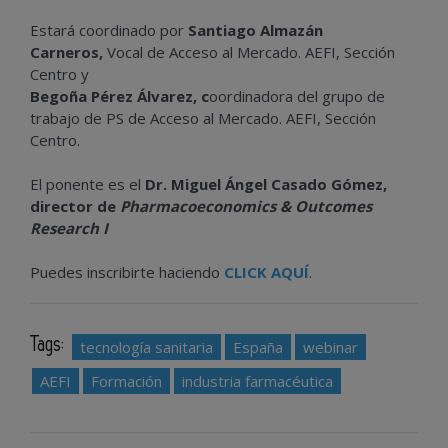
Estará coordinado por
Santiago Almazán
Carneros,
Vocal de Acceso al Mercado.
AEFI
, Sección
Centro y
Begoña Pérez Álvarez, c
oordinadora del grupo de
trabajo de PS de Acceso al Mercado.
AEFI
, Sección
Centro.
El ponente es el
Dr. Miguel Ángel Casado Gómez,
director de
Pharmacoeconomics & Outcomes
Research I
Puedes inscribirte haciendo
CLICK AQUÍ
.
Tags:
tecnología sanitaria
España
webinar
AEFI
Formación
industria farmacéutica