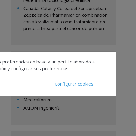
redefinir la toxicología preclínica
Canadá, Catar y Corea del Sur aprueban
Zepzelca de PharmaMar en combinación
con atezolizumab como tratamiento en
primera línea para el cáncer de pulmón
Empresas
s preferencias en base a un perfil elaborado a
ón y configurar sus preferencias.
Nippon Sanso Homecare España
Configurar cookies
FARMAFORUM
Medicalforum
AXIOM Ingeniería