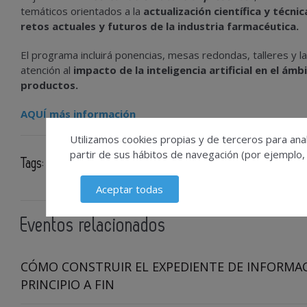
temáticos orientados a la
actualización científica y técni
retos actuales y futuros de la industria farmacéutica.
El programa incluirá ponencias, mesas redondas, talleres y l
atención al
impacto de la inteligencia artificial en el ám
productos.
AQUÍ más información
Utilizamos cookies propias y de terceros para anal
partir de sus hábitos de navegación (por ejemplo,
Tags:
AEFI
Inteligencia Artificial
industria farmacéutica
Aceptar todas
Eventos relacionados
CÓMO CONSTRUIR EL EXPEDIENTE DE INFORMAC
PRINCIPIO A FIN