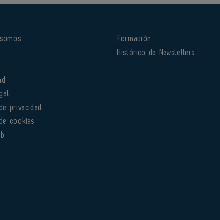
 somos
Formación
o
Histórico de Newsletters
ad
gal
 de privacidad
 de cookies
eb