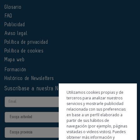
Glosario
FAQ
Publicidad
Aviso legal
Política de privacidad
Política de cookies
Mapa web
Formación
Histórico de Newsletters
Suscríbase a nuestra Newsletter
Utilizamos cookies propias y de
terceros para analizar nuestros
Email
servicios y mostrarle publicidad
relacionada con sus preferencias
en base a un perfil elaborado a
Actividad
partir de sus hábitos de
navegación (por ejemplo, páginas
Provincia
visitadas o videos vistos). Puedes
obtener más información y