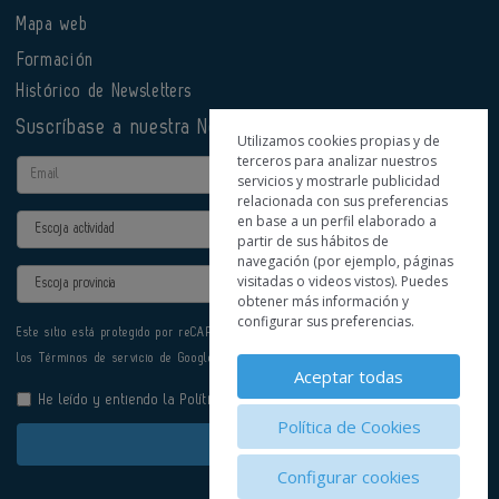
Mapa web
Formación
Histórico de Newsletters
Suscríbase a nuestra Newsletter
Utilizamos cookies propias y de
terceros para analizar nuestros
Email
servicios y mostrarle publicidad
relacionada con sus preferencias
en base a un perfil elaborado a
Actividad
partir de sus hábitos de
navegación (por ejemplo, páginas
Provincia
visitadas o videos vistos). Puedes
obtener más información y
configurar sus preferencias.
Este sitio está protegido por reCAPTCHA y se aplican la
Política de privacidad
y
los
Términos de servicio
de Google.
Aceptar todas
He leído y entiendo la
Política de Privacidad
Política de Cookies
Enviar
Configurar cookies