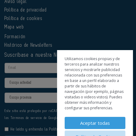
Aviso legal
Política de privacidad
Política de cookies
Mapa web
Formación
Histórico de Newsletters
Suscríbase a nuestra Newsletter
Utilizamos cookies propias y de
terceros para analizar nuestros
Email
servicios y mostrarle publicidad
relacionada con sus preferencias
en base a un perfil elaborado a
Actividad
partir de sus hábitos de
navegación (por ejemplo, páginas
Provincia
visitadas o videos vistos). Puedes
obtener más información y
configurar sus preferencias.
Este sitio está protegido por reCAPTCHA y se aplican la
Política de privacidad
y
los
Términos de servicio
de Google.
Aceptar todas
He leído y entiendo la
Política de Privacidad