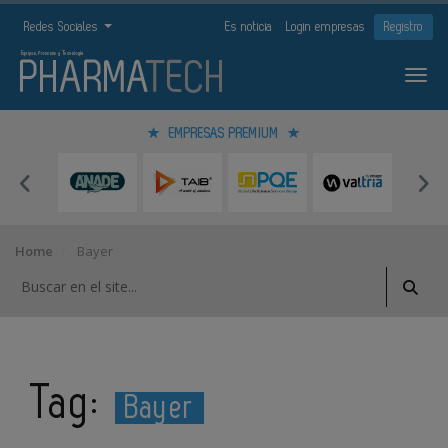
Redes Sociales
Es noticia
Login empresas
Registro
EMPRESAS PREMIUM
Home
Bayer
Tag:
Bayer