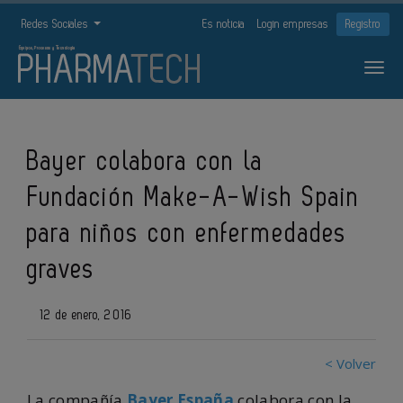
Redes Sociales
Es noticia
Login empresas
Registro
Bayer colabora con la
Fundación Make-A-Wish Spain
para niños con enfermedades
graves
12 de enero, 2016
< Volver
La compañía
Bayer España
colabora con la