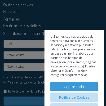
Política de cookies
Mapa web
Formación
Histórico de Newsletters
Suscríbase a nuestra Newsletter
Utilizamos cookies propias y de
terceros para analizar nuestros
Email
servicios y mostrarle publicidad
relacionada con sus preferencias
en base a un perfil elaborado a
Actividad
partir de sus hábitos de
navegación (por ejemplo, páginas
Provincia
visitadas o videos vistos). Puedes
obtener más información y
configurar sus preferencias.
Este sitio está protegido por reCAPTCHA y se aplican la
Política de privacidad
y
los
Términos de servicio
de Google.
Aceptar todas
He leído y entiendo la
Política de Privacidad
Política de Cookies
Enviar