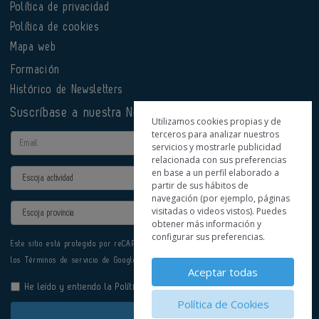
Política de privacidad
Política de cookies
Mapa web
Formación
Histórico de Newsletters
Suscríbase a nuestra Newsletter
Utilizamos cookies propias y de
terceros para analizar nuestros
Email
servicios y mostrarle publicidad
relacionada con sus preferencias
en base a un perfil elaborado a
Actividad
partir de sus hábitos de
navegación (por ejemplo, páginas
Provincia
visitadas o videos vistos). Puedes
obtener más información y
configurar sus preferencias.
Este sitio está protegido por reCAPTCHA y se aplican la
Política de privacidad
y
los
Términos de servicio
de Google.
Aceptar todas
He leído y entiendo la
Política de Privacidad
Política de Cookies
Enviar