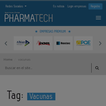
Redes Sociales
Es noticia
Login empresas
Registro
EMPRESAS PREMIUM
Home
vacunas
Tag:
Vacunas