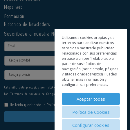
Mapa web
Formación
Histórico de Newsletters
Suscríbase a nuestra Newsletter
Utilizamos cookies propias y de
terceros para analizar nuestros
Email
servicios y mostrarle publicidad
relacionada con sus preferencias
en base a un perfil elaborado a
Actividad
partir de sus hábitos de
navegación (por ejemplo, páginas
Provincia
visitadas o videos vistos). Puedes
obtener más información y
configurar sus preferencias.
Este sitio está protegido por reCAPTCHA y se aplican la
Política de privacidad
y
los
Términos de servicio
de Google.
Aceptar todas
He leído y entiendo la
Política de Privacidad
Política de Cookies
Enviar
Configurar cookies