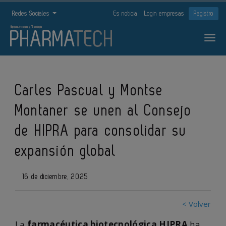
Redes Sociales
Es noticia
Login empresas
Registro
Carles Pascual y Montse
Montaner se unen al Consejo
de HIPRA para consolidar su
expansión global
16 de diciembre, 2025
< Volver
La
farmacéutica biotecnológica HIPRA
ha