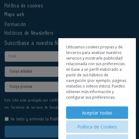
Política de cookies
Mapa web
Formación
Histórico de Newsletters
Suscríbase a nuestra Newsletter
Utilizamos cookies propias y de
terceros para analizar nuestros
Email
servicios y mostrarle publicidad
relacionada con sus preferencias
en base a un perfil elaborado a
Actividad
partir de sus hábitos de
navegación (por ejemplo, páginas
Provincia
visitadas o videos vistos). Puedes
obtener más información y
configurar sus preferencias.
Este sitio está protegido por reCAPTCHA y se aplican la
Política de privacidad
y
los
Términos de servicio
de Google.
Aceptar todas
He leído y entiendo la
Política de Privacidad
Política de Cookies
Enviar