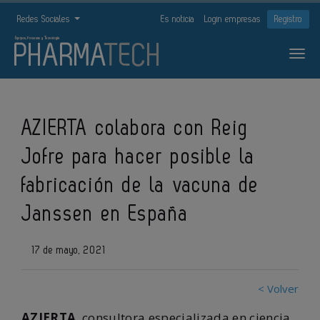
Redes Sociales
Es noticia
Login empresas
Registro
AZIERTA colabora con Reig
Jofre para hacer posible la
fabricación de la vacuna de
Janssen en España
17 de mayo, 2021
< Volver
AZIERTA
, consultora especializada en ciencia