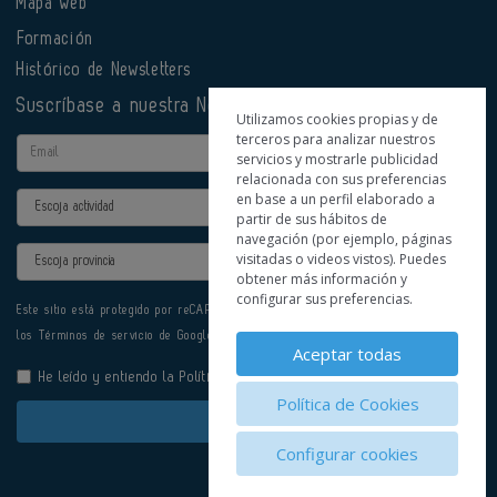
Mapa web
Formación
Histórico de Newsletters
Suscríbase a nuestra Newsletter
Utilizamos cookies propias y de
terceros para analizar nuestros
Email
servicios y mostrarle publicidad
relacionada con sus preferencias
en base a un perfil elaborado a
Actividad
partir de sus hábitos de
navegación (por ejemplo, páginas
Provincia
visitadas o videos vistos). Puedes
obtener más información y
configurar sus preferencias.
Este sitio está protegido por reCAPTCHA y se aplican la
Política de privacidad
y
los
Términos de servicio
de Google.
Aceptar todas
He leído y entiendo la
Política de Privacidad
Política de Cookies
Enviar
Configurar cookies