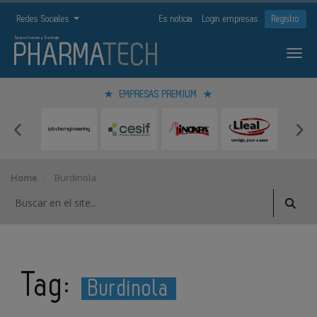
Redes Sociales
Es noticia
Login empresas
Registro
EMPRESAS PREMIUM
Home
Burdinola
Tag:
Burdinola