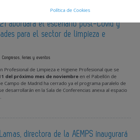
Política de Cookies
021 abordará el escenario post-Covid y
dades para el sector de limpieza e
Congresos, ferias y eventos
lón Profesional de Limpieza e Higiene Profesional que se
 11 del próximo mes de noviembre
en el Pabellón de
 de Campo de Madrid ha cerrado ya el programa paralelo de
se desarrollarán en la Sala de Conferencias anexa al espacio
.
Lamas, directora de la AEMPS inaugurará