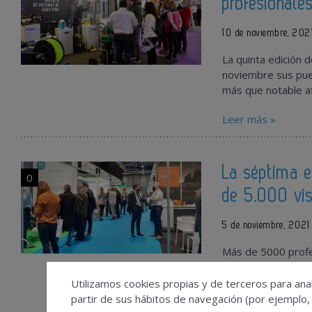
profesionale
10 de noviembre, 202
La quinta edición d
noviembre sus puer
más que notable a
Leer más »
La séptima 
0
de 5.000 vis
5 de noviembre, 2021
Más de 5000 profe
Farmaforum, Foro
Cosmética y Tecn
Utilizamos cookies propias y de terceros para anal
partir de sus hábitos de navegación (por ejemplo,
Leer más »