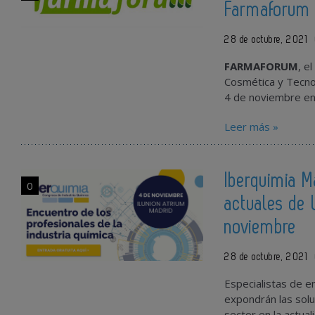
Farmaforum
28 de octubre, 2021
FARMAFORUM
, e
Cosmética y Tecnol
4 de noviembre en 
Leer más »
Iberquimia M
0
actuales de 
noviembre
28 de octubre, 2021
Especialistas de
e
expondrán las sol
sector en la actual