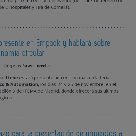
os
en la próxima edición del evento (del 1 al 3 de febrero de
e L’Hospitalet y Fira de Cornellà).
 presente en Empack y hablará sobre
nomía circular
1
Congresos, ferias y eventos
ico
Itene
estará presente una edición más en la feria
ics & Automation
, los días 24 y 25 de noviembre, en el
bellón 9 de IFEMA de Madrid, donde ofrecerá sus últimos
ógicos.
lazo para la presentación de proyectos a