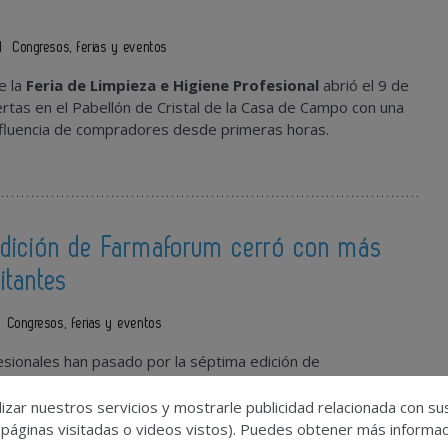
s
1
Congresos, ferias y eventos
e la
Feria de Limpieza e Higiene Profesional
abrió el 9 de
tas en el Pabellón de Cristal de la Casa de Campo con una
fluencia de compradores desde primeras horas.
edición de Farmaforum cerró con más
itantes
Congresos, ferias y eventos
sionales han pasado por la séptima edición de
 de la Industria Farmacéutica, Biofarmacéutica,
ología de laboratorio
, una cifra que supera la de otras.
izar nuestros servicios y mostrarle publicidad relacionada con su
 páginas visitadas o videos vistos). Puedes obtener más informaci