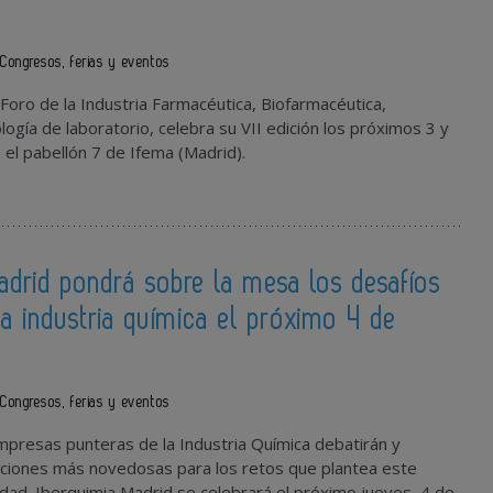
Congresos, ferias y eventos
l Foro de la Industria Farmacéutica, Biofarmacéutica,
ogía de laboratorio, celebra su VII edición los próximos 3 y
el pabellón 7 de Ifema (Madrid).
adrid pondrá sobre la mesa los desafíos
la industria química el próximo 4 de
Congresos, ferias y eventos
mpresas punteras de la Industria Química
debatirán y
uciones más novedosas para los retos que plantea este
idad.
Iberquimia Madrid
se celebrará el próximo jueves, 4 de