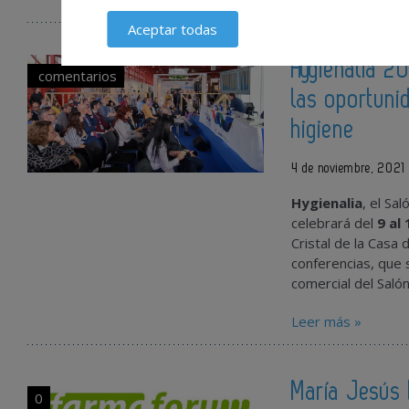
Aceptar todas
Hygienalia 2
comentarios
las oportuni
higiene
4 de noviembre, 2021
Hygienalia
, el Sa
celebrará del
9 al
Cristal de la Casa
conferencias, que 
comercial del Salón
Leer más »
María Jesús 
0