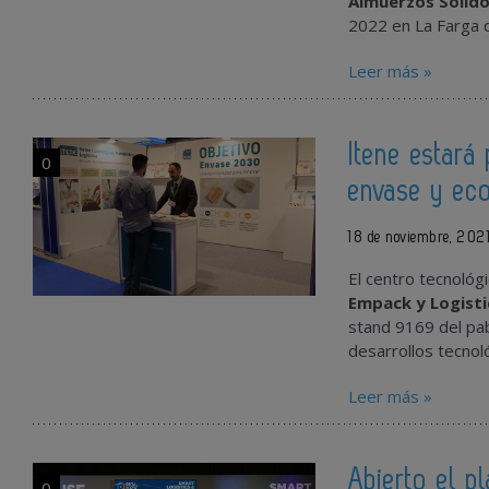
Almuerzos Sólid
2022 en La Farga d
Leer más »
Itene estará
0
envase y eco
18 de noviembre, 202
El centro tecnológ
Empack y Logist
stand 9169 del pa
desarrollos tecnol
Leer más »
Abierto el p
0