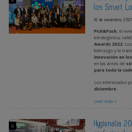
los Smart L
16 de noviembre, 202
Pick&Pack
, el ev
intralogística, cel
Awards 2022
. Lo
liderazgo y la tra
innovación en los
en las áreas de
so
para toda la cad
Los interesados p
diciembre
.
Leer más »
Hygienalia 2
0