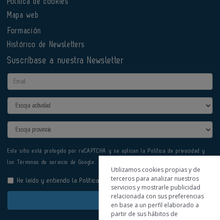
Política de cookies
Mapa web
Formación
Histórico de Newsletters
Suscríbase a nuestra Newsletter
Email
Actividad
Provincia
Este sitio está protegido por reCAPTCHA y se aplican la
Política de privacidad
y
los
Términos de servicio
de Google.
Utilizamos cookies propias y de
terceros para analizar nuestros
He leído y entiendo la
Política de Privacidad
servicios y mostrarle publicidad
relacionada con sus preferencias
Enviar
en base a un perfil elaborado a
partir de sus hábitos de