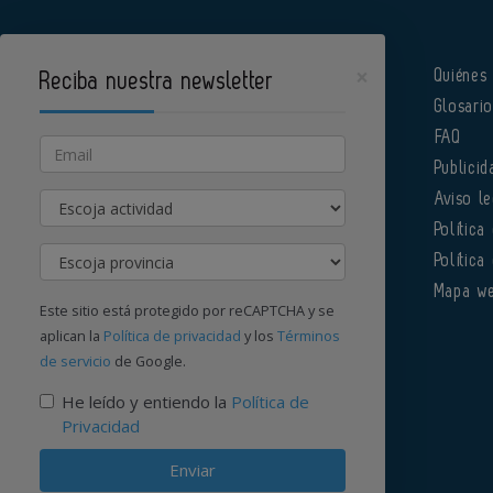
×
Quiénes
Reciba nuestra newsletter
Glosari
Pharmatech es un portal de Infoedita
FAQ
Email
Publicid
Actividad
Aviso le
Política
Provincia
Política
Órgano institucional de la AEFI
Mapa w
Este sitio está protegido por reCAPTCHA y se
aplican la
Política de privacidad
y los
Términos
de servicio
de Google.
Contacte con nosotros
He leído y entiendo la
Política de
Privacidad
Enviar