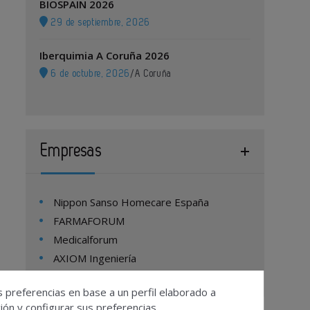
BIOSPAIN 2026
29 de septiembre, 2026
Iberquimia A Coruña 2026
6 de octubre, 2026
/
A Coruña
Empresas
Nippon Sanso Homecare España
FARMAFORUM
Medicalforum
AXIOM Ingeniería
s preferencias en base a un perfil elaborado a
ón y configurar sus preferencias.