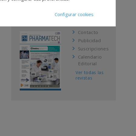
Kiosco Pharmatech
Configurar cookies
Contacto
Publicidad
Suscripciones
Calendario
Editorial
Ver todas las
revistas