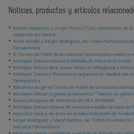
Noticias, productos y artículos relaciona
Moisés Vaquerizo y Sergio Flores (TCM), campeones de la X
celebrado en Madrid
Víctor Morillo y Sergio Rodríguez, de Towa Pharmaceutical
Farmacéutica
El Torneo de Pádel de la Industria Farmacéutica vuelve a r
Montajes Delsaz renueva la Medalla de Plata de EcoVadis
Montajes Delsaz abre nueva oficina en Málaga para reforzar 
Montajes Delsaz y Pharmatech organizan en Madrid una nuev
Farmacéutica
Barcelona acoge el Torneo de Pádel de la Industria Farmacé
Montajes Delsaz organiza el encuentro "Talento sin géner
Nuevo Desayuno de Directivos en NET-PHARMA
Montajes Delsaz obtiene de nuevo la medalla de plata de 
Aspectos clave y de éxito en la industrialización de Produ
Sergio Rodríguez y Manel Bastias, de TOWA PHARMACEUTI
Industria Farmacéutica
Montajes Delsaz contribuye a neutralizar la huella de carbo