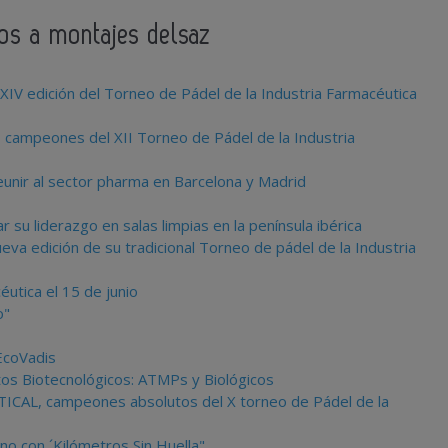
dos a montajes delsaz
IV edición del Torneo de Pádel de la Industria Farmacéutica
, campeones del XII Torneo de Pádel de la Industria
eunir al sector pharma en Barcelona y Madrid
su liderazgo en salas limpias en la península ibérica
a edición de su tradicional Torneo de pádel de la Industria
utica el 15 de junio
o"
EcoVadis
ctos Biotecnológicos: ATMPs y Biológicos
CAL, campeones absolutos del X torneo de Pádel de la
no con ´Kilómetros Sin Huella"