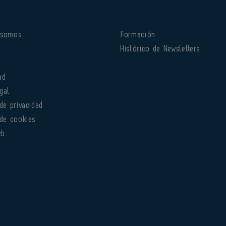
 somos
Formación
o
Histórico de Newsletters
ad
gal
 de privacidad
 de cookies
eb