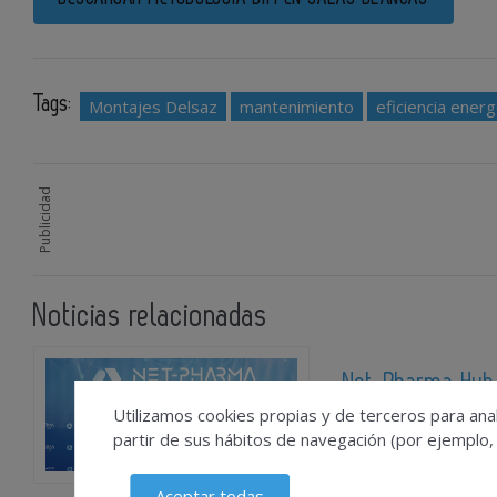
Tags:
Montajes Delsaz
mantenimiento
eficiencia energ
Publicidad
Noticias relacionadas
Net-Pharma Hub 
un semestre de
Utilizamos cookies propias y de terceros para anal
partir de sus hábitos de navegación (por ejemplo,
2026-08-07
Aceptar todas