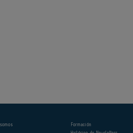
 somos
Formación
o
Histórico de Newsletters