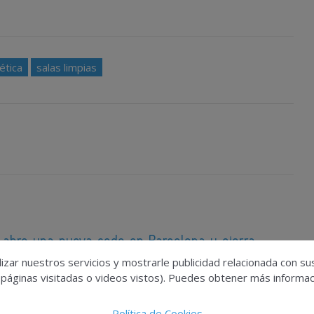
ética
salas limpias
abre una nueva sede en Barcelona y cierra
 expansión con nuevos miembros
izar nuestros servicios y mostrarle publicidad relacionada con su
 páginas visitadas o videos vistos). Puedes obtener más informaci
Política de Cookies