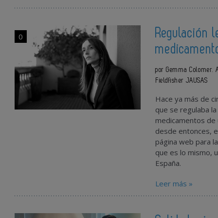
Regulación l
0
medicamento
por Gemma Colomer. As
Fieldfisher JAUSAS
Hace ya más de ci
que se regulaba la 
medicamentos de u
desde entonces, el
página web para la
que es lo mismo, u
España.
Leer más »