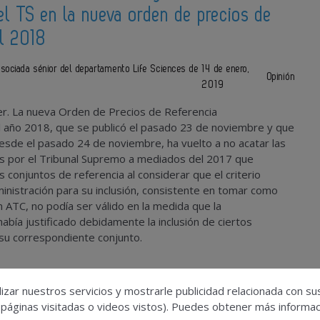
el TS en la nueva orden de precios de
el 2018
ociada sénior del departamento Life Sciences de
14 de enero,
Opinión
2019
er. La nueva Orden de Precios de Referencia
l año 2018, que se publicó el pasado 23 de noviembre y que
sde el pasado 24 de noviembre, ha vuelto a no acatar las
as por el Tribunal Supremo a mediados del 2017 que
 conjuntos de referencia al considerar que el criterio
dministración para su inclusión, consistente en tomar como
ón ATC, no podía ser válido en la medida que la
había justificado debidamente la inclusión de ciertos
u correspondiente conjunto.
izar nuestros servicios y mostrarle publicidad relacionada con su
 páginas visitadas o videos vistos). Puedes obtener más informaci