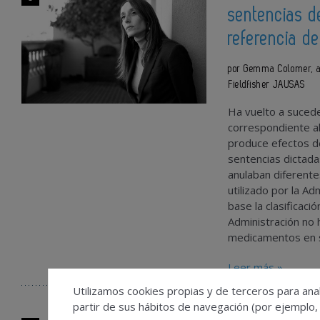
sentencias d
referencia d
por Gemma Colomer, as
Fieldfisher JAUSAS
Ha vuelto a suced
correspondiente a
produce efectos de
sentencias dictad
anulaban diferentes
utilizado por la A
base la clasificaci
Administración no 
medicamentos en s
Leer más »
Utilizamos cookies propias y de terceros para anal
partir de sus hábitos de navegación (por ejemplo,