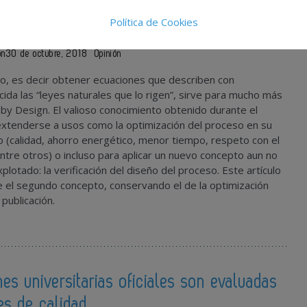
stocástica para la verificación del
Política de Cookies
roceso
ón
30 de octubre, 2018
Opinión
o, es decir obtener ecuaciones que describen con
ida las “leyes naturales que lo rigen”, sirve para mucho más
y by Design. El valioso conocimiento obtenido durante el
extenderse a usos como la optimización del proceso en su
 (calidad, ahorro energético, menor tiempo, respeto con el
tre otros) o incluso para aplicar un nuevo concepto aun no
lotado: la verificación del diseño del proceso. Este artículo
 el segundo concepto, conservando el de la optimización
publicación.
nes universitarias oficiales son evaluadas
es de calidad