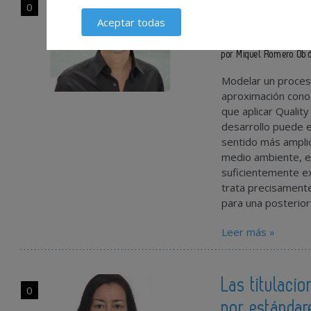
Simulación e
0
Aceptar todas
diseño del p
por Miquel Romero Ob
Modelar un proces
aproximación conoc
que aplicar Qualit
desarrollo puede 
sentido más amplio
medio ambiente, en
suficientemente exp
trata precisamente
para una posterior 
Leer más »
Las titulacio
0
por estándar