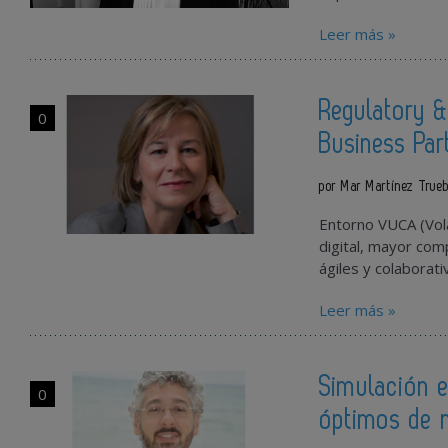
Leer más »
Regulatory &
0
Business Par
por Mar Martínez True
Entorno VUCA (Vola
digital, mayor com
ágiles y colaborati
Leer más »
Simulación e
0
óptimos de 