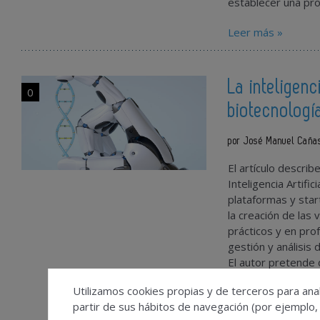
establecer una pro
Leer más »
La inteligenc
0
biotecnologí
por José Manuel Caña
El artículo describ
Inteligencia Artifi
plataformas y start
la creación de las
prácticos y en prof
gestión y análisis 
El autor pretende d
utilización práctic
Utilizamos cookies propias y de terceros para anal
situación actual y 
partir de sus hábitos de navegación (por ejemplo,
cualquier lector p