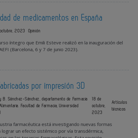
ilidad de medicamentos en España
 octubre, 2023
Opinión
rso íntegro que Emili Esteve realizó en la inauguración del
FI (Barcelona, 6 y 7 de junio 2023).
fabricadas por impresión 3D
 y B. Sánchez-Sánchez, departamento de Farmacia
18 de
Artículos
Alimentaria. Facultad de Farmacia, Universidad
octubre,
técnicos
d
2023
ustria farmacéutica está investigando nuevas formas
 lograr un efecto sistémico por vía transdérmica,
as en las terapias farmacológicas. Esta revisión