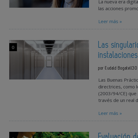
La nueva era digit
las acciones prom
Leer más »
Las singular
0
instalacione
por Eudald Bogatell
30
Las Buenas Práctic
directrices, como 
(2003/94/CE) que s
través de un real
Leer más »
Evaluación d