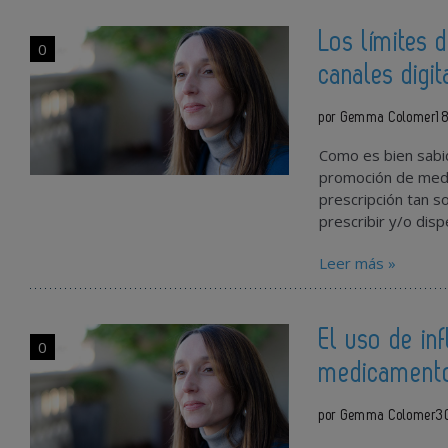
Los límites
0
canales digit
por Gemma Colomer
1
Como es bien sabid
promoción de med
prescripción tan so
prescribir y/o di
Leer más »
El uso de in
0
medicamento
por Gemma Colomer
3