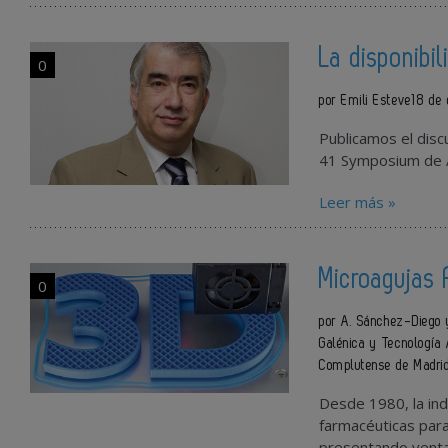
La disponib
0
por Emili Esteve
18 de
Publicamos el discu
41 Symposium de AE
Leer más »
Microagujas 
0
por A. Sánchez-Diego
Galénica y Tecnología 
Complutense de Madri
Desde 1980, la ind
farmacéuticas para
presentando ventaj