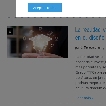
sobre el tema. La b
Aceptar todas
Leer más »
La realidad 
0
en el diseñ
por G. Monedero Zar y
La Realidad Virtua
docencia e invest
más potentes y sel
Grado (TFG) prese
de Vitoria, en juni
podrían mejorar el
de P. falciparum de
Leer más »