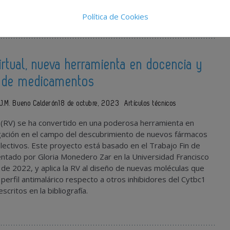
ibliografía propia del artículo es [43-46].
Política de Cookies
virtual, nueva herramienta en docencia y
o de medicamentos
 J.M. Bueno Calderón
18 de octubre, 2023
Artículos técnicos
l (RV) se ha convertido en una poderosa herramienta en
igación en el campo del descubrimiento de nuevos fármacos
ectivos. Este proyecto está basado en el Trabajo Fin de
ntado por Gloria Monedero Zar en la Universidad Francisco
o de 2022, y aplica la RV al diseño de nuevas moléculas que
 perfil antimalárico respecto a otros inhibidores del Cytbc1
scritos en la bibliografía.