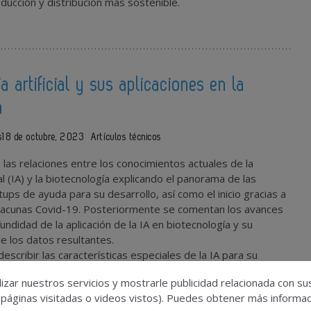
ducción y distribución más sostenible.
ia artificial y sus aplicaciones en la
a
s
18 de octubre, 2023
Artículos técnicos
e las relaciones entre los conocimientos actuales de la
cial (IA) y la biotecnología explicando el panorama de las
ups de ayuda para su desarrollo, así como el inicio gracias a
 vacunas Covid-19. Posteriormente se comentan los avances
undidad de la aplicación de la IA en biotecnología y su
de los datos resultantes.
escribir las características especiales de la IA para su
a por la biotecnología. Para ello muestra una panorámica de la
izar nuestros servicios y mostrarle publicidad relacionada con su
sus inicios en este campo. La amplia bibliografía es para que
 páginas visitadas o videos vistos). Puedes obtener más informaci
ueda ampliar sus conocimientos sobre las múltiples opciones