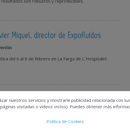
s resultados son robustos y reproducibles.
vier Miquel, director de Expofluidos
revistas
ebra del 6 al 8 de febrero en La Farga de L´Hospitalet
 Bárbara Burgos
izar nuestros servicios y mostrarle publicidad relacionada con su
 páginas visitadas o videos vistos). Puedes obtener más informaci
Entrevistas
Política de Cookies
ilancia de la Junta de la Sección Centro de AEFI.