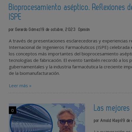
Bioprocesamiento aséptico. Reflexiones d
ISPE
por Gerardo Gómez
19 de octubre, 2023
Opinión
A través de presentaciones esclarecedoras y experiencias re
Internacional de Ingenieros Farmacéuticos (ISPE) celebrad
los conceptos más importantes del bioprocesamiento aséptic
tecnologías de fabricación. El evento también recordó a los 
gubernamentales y la industria farmacéutica la creciente imp
de la biomanufacturación.
Leer más »
Las mejores 
0
por Arnold Kleijn
19 de
La evaporación es 