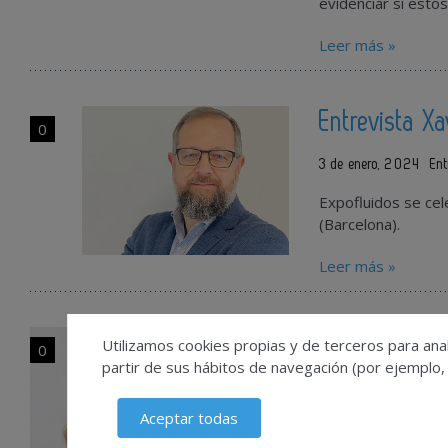
evidenciar si esto
Leer más »
Entrevista Xa
0
3 de enero, 2024
Ent
Expofluidos se cel
(Barcelona).
Leer más »
Entrevista a
Utilizamos cookies propias y de terceros para anal
0
partir de sus hábitos de navegación (por ejemplo,
19 de octubre, 2023
Aceptar todas
Vocal de Farmacovig