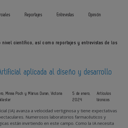
ciales
Reportajes
Entrevistas
Opinión
 nivel científico, así como reportajes y entrevistas de los
Artificial aplicada al diseño y desarrollo
o, Mireia Poch y Màrius Duran, Victoria
5 de enero,
Artículos
llester
2024
técnicos
ificial (IA) avanza a velocidad vertiginosa y tiene expectativas
pectaculares. Numerosos laboratorios farmacéuticos y
cas están invirtiendo en este campo. Como la IA necesita