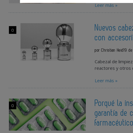
Leer más »
Nuevos cabez
0
con accesori
por Christian Heid
19 de
Cabezal de limpiez
reactores y otros c
Leer más »
Porqué la in
0
garantía de 
farmacéutic