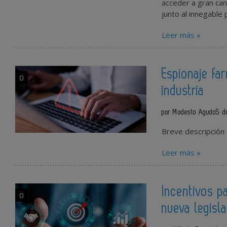
acceder a gran can
junto al innegable
Leer más »
Espionaje fa
0
industria
por Modesto Agudo
5 d
Breve descripción 
Leer más »
Incentivos p
0
nueva legisl