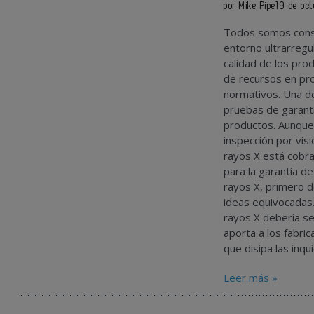
por Mike Pipe
19 de oc
Todos somos consc
entorno ultrarregu
calidad de los pro
de recursos en pro
normativos. Una de
pruebas de garantí
productos. Aunque
inspección por visi
rayos X está cobr
para la garantía d
rayos X, primero d
ideas equivocadas.
rayos X debería ser
aporta a los fabri
que disipa las inq
Leer más »