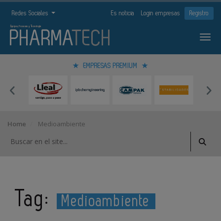
Redes Sociales
Es noticia
Login empresas
Registro
EMPRESAS PREMIUM
Home
Medioambiente
Tag:
Medioambiente