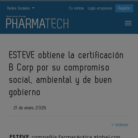
Redes Sociales
Es noticia
Login empresas
Registro
ESTEVE obtiene la certificación
B Corp por su compromiso
social, ambiental y de buen
gobierno
21 de enero, 2026
< Volver
ESTEVE
, compañía farmacéutica global con