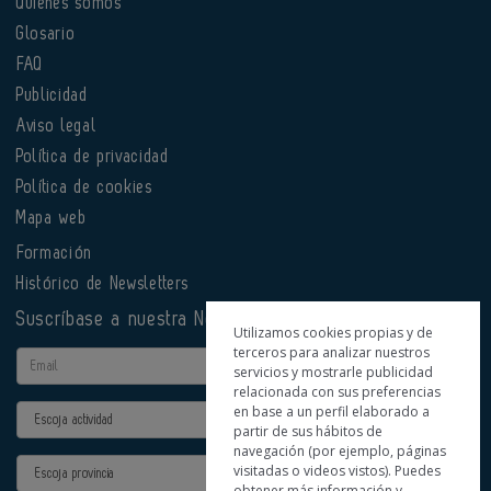
Quiénes somos
Glosario
FAQ
Publicidad
Aviso legal
Política de privacidad
Política de cookies
Mapa web
Formación
Histórico de Newsletters
Suscríbase a nuestra Newsletter
Utilizamos cookies propias y de
terceros para analizar nuestros
Email
servicios y mostrarle publicidad
relacionada con sus preferencias
en base a un perfil elaborado a
Actividad
partir de sus hábitos de
navegación (por ejemplo, páginas
Provincia
visitadas o videos vistos). Puedes
obtener más información y