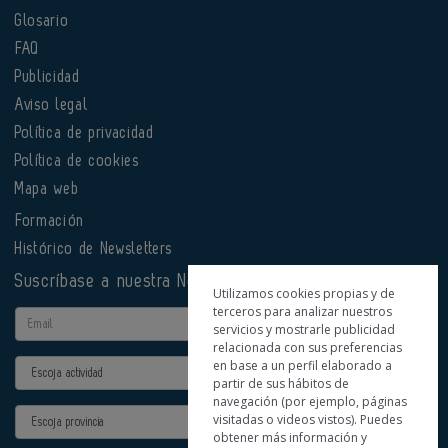
Glosario
FAQ
Publicidad
Aviso legal
Política de privacidad
Política de cookies
Mapa web
Formación
Histórico de Newsletters
Suscríbase a nuestra Newsletter
Utilizamos cookies propias y de
terceros para analizar nuestros
Email
servicios y mostrarle publicidad
relacionada con sus preferencias
en base a un perfil elaborado a
Actividad
partir de sus hábitos de
navegación (por ejemplo, páginas
Provincia
visitadas o videos vistos). Puedes
obtener más información y