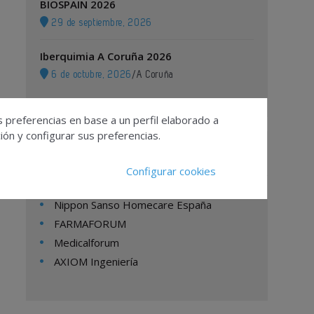
BIOSPAIN 2026
29 de septiembre, 2026
Iberquimia A Coruña 2026
6 de octubre, 2026
/
A Coruña
s preferencias en base a un perfil elaborado a
ón y configurar sus preferencias.
Empresas
Configurar cookies
Nippon Sanso Homecare España
FARMAFORUM
Medicalforum
AXIOM Ingeniería