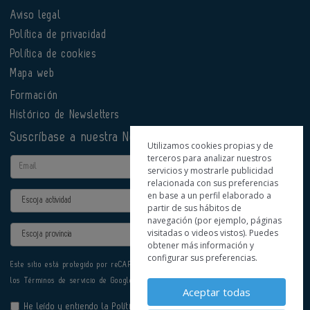
Aviso legal
Política de privacidad
Política de cookies
Mapa web
Formación
Histórico de Newsletters
Suscríbase a nuestra Newsletter
Utilizamos cookies propias y de
terceros para analizar nuestros
Email
servicios y mostrarle publicidad
relacionada con sus preferencias
en base a un perfil elaborado a
Actividad
partir de sus hábitos de
navegación (por ejemplo, páginas
Provincia
visitadas o videos vistos). Puedes
obtener más información y
configurar sus preferencias.
Este sitio está protegido por reCAPTCHA y se aplican la
Política de privacidad
y
los
Términos de servicio
de Google.
Aceptar todas
He leído y entiendo la
Política de Privacidad