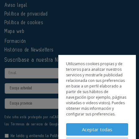
Aviso legal
Política de privacidad
Política de cookies
Mapa web
Formación
Histórico de Newsletters
Suscríbase a nuestra Newsletter
Utilizamos cookies propias y de
terceros para analizar nuestros
Email
servicios y mostrarle publicidad
relacionada con sus preferencias
en base a un perfil elaborado a
Actividad
partir de sus hábitos de
navegación (por ejemplo, páginas
Provincia
visitadas o videos vistos). Puedes
obtener más información y
configurar sus preferencias.
Este sitio está protegido por reCAPTCHA y se aplican la
Política de privacidad
y
los
Términos de servicio
de Google.
Aceptar todas
He leído y entiendo la
Política de Privacidad