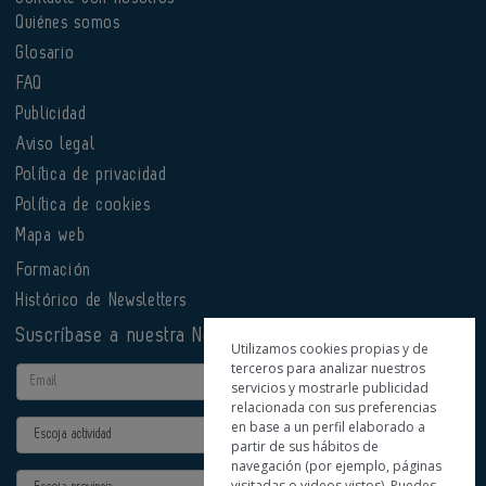
Quiénes somos
Glosario
FAQ
Publicidad
Aviso legal
Política de privacidad
Política de cookies
Mapa web
Formación
Histórico de Newsletters
Suscríbase a nuestra Newsletter
Utilizamos cookies propias y de
terceros para analizar nuestros
Email
servicios y mostrarle publicidad
relacionada con sus preferencias
en base a un perfil elaborado a
Actividad
partir de sus hábitos de
navegación (por ejemplo, páginas
Provincia
visitadas o videos vistos). Puedes