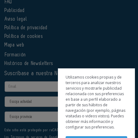
FAQ
Publicidad
Aviso legal
Política de privacidad
Política de cookies
Mapa web
Formación
Histórico de Newsletters
Suscríbase a nuestra Newsletter
Utilizamos cookies propias y de
terceros para analizar nuestros
Email
servicios y mostrarle publicidad
relacionada con sus preferencias
en base a un perfil elaborado a
Actividad
partir de sus hábitos de
navegación (por ejemplo, páginas
Provincia
visitadas o videos vistos). Puedes
obtener más información y
configurar sus preferencias.
Este sitio está protegido por reCAPTCHA y se aplican la
Política de privacidad
y
los
Términos de servicio
de Google.