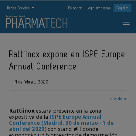
Redes Sociales
Es noticia
Login empresas
Registro
Rattiinox expone en ISPE Europe
Annual Conference
14 de febrero, 2020
< Volver
Rattiinox
estará presente en la zona
expositiva de la
ISPE Europe Annual
Conference (Madrid, 30 de marzo - 1 de
abril del 2020)
con stand #H donde
expondrán un biorreactor de demostración