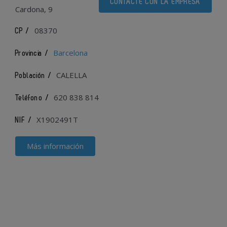
CONTACTE CON LA EMPRESA
Cardona, 9
08370
CP /
Barcelona
Provincia /
CALELLA
Población /
620 838 814
Teléfono /
X1902491T
NIF /
Más información