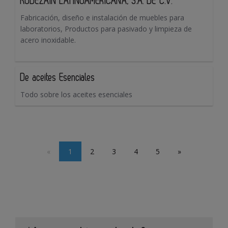
KODEZAIN LATINOAMERICANA, S.A. DE C.V.
Fabricación, diseño e instalación de muebles para
laboratorios, Productos para pasivado y limpieza de
acero inoxidable.
De aceites Esenciales
Todo sobre los aceites esenciales
«
1
2
3
4
5
»