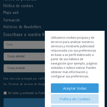
Política de cookies
Mapa web
Formación
Histórico de Newsletters
Suscríbase a nuestra Newsletter
Utilizamos cookies propias y de
terceros para analizar nuestros
Email
servicios y mostrarle publicidad
relacionada con sus preferencias
en base a un perfil elaborado a
Actividad
partir de sus hábitos de
navegación (por ejemplo, páginas
Provincia
visitadas o videos vistos). Puedes
obtener más información y
configurar sus preferencias.
Este sitio está protegido por reCAPTCHA y se aplican la
Política de privacidad
y
los
Términos de servicio
de Google.
Aceptar todas
He leído y entiendo la
Política de Privacidad
Política de Cookies
Enviar