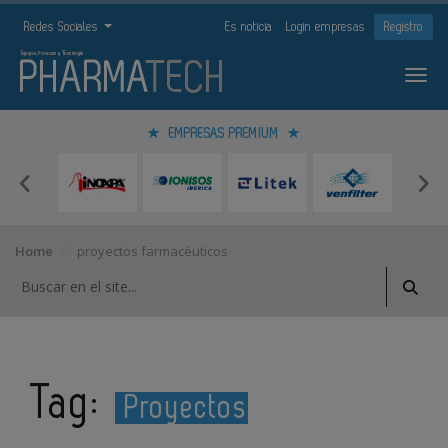
Redes Sociales
Es noticia
Login empresas
Registro
EMPRESAS PREMIUM
Home
proyectos farmacéuticos
Tag:
Proyectos