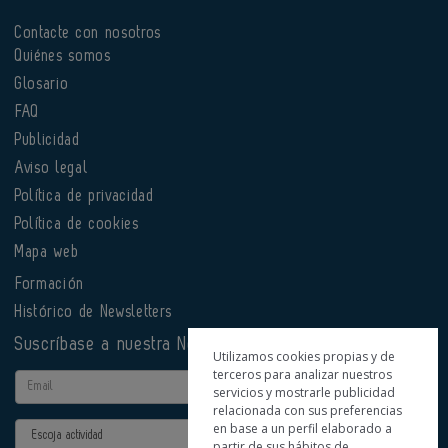
Contacte con nosotros
Quiénes somos
Glosario
FAQ
Publicidad
Aviso legal
Política de privacidad
Política de cookies
Mapa web
Formación
Histórico de Newsletters
Suscríbase a nuestra Newsletter
Utilizamos cookies propias y de
terceros para analizar nuestros
Email
servicios y mostrarle publicidad
relacionada con sus preferencias
en base a un perfil elaborado a
Actividad
partir de sus hábitos de