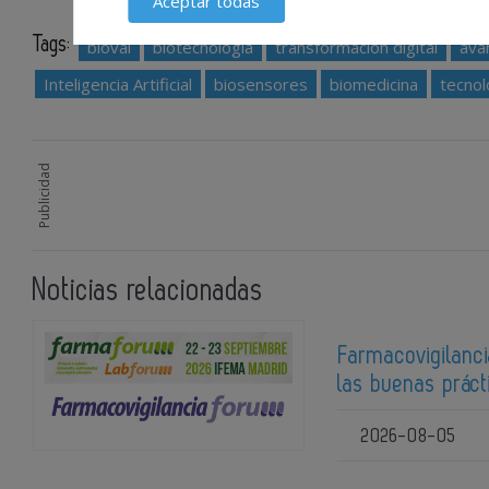
Aceptar todas
Tags:
bioval
biotecnología
transformación digital
ava
Inteligencia Artificial
biosensores
biomedicina
tecnol
Publicidad
Noticias relacionadas
Farmacovigilanci
las buenas prác
2026-08-05