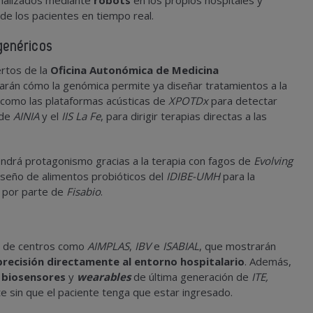
sonalizados mediante
robots
en los propios hospitales y
 de los pacientes en tiempo real.
 genéricos
ertos de la
Oficina Autonómica de Medicina
arán cómo la genómica permite ya diseñar tratamientos a la
 como las plataformas acústicas de
XPOTDx
para detectar
 de
AINIA
y el
IIS La Fe
, para dirigir terapias directas a las
ndrá protagonismo gracias a la terapia con fagos de
Evolving
diseño de alimentos probióticos del
IDIBE-UMH
para la
s por parte de
Fisabio
.
no de centros como
AIMPLAS
,
IBV
e
ISABIAL
, que mostrarán
precisión directamente al entorno hospitalario
. Además,
s
biosensores
y
wearables
de última generación de
ITE,
e sin que el paciente tenga que estar ingresado.