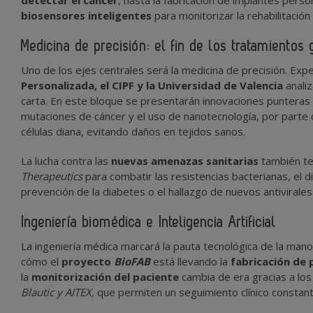
detectar el cáncer
, hasta la fabricación de implantes per
biosensores inteligentes
para monitorizar la rehabilitación
Medicina de precisión: el fin de los tratamientos
Uno de los ejes centrales será la medicina de precisión. Exp
Personalizada, el CIPF y la Universidad de Valencia
analiz
carta. En este bloque se presentarán innovaciones punteras
mutaciones de cáncer y el uso de nanotecnología, por parte
células diana, evitando daños en tejidos sanos.
La lucha contra las
nuevas amenazas sanitarias
también te
Therapeutics
para combatir las resistencias bacterianas, el 
prevención de la diabetes o el hallazgo de nuevos antivirale
Ingeniería biomédica e Inteligencia Artificial
La ingeniería médica marcará la pauta tecnológica de la ma
cómo el
proyecto
BioFAB
está llevando la
fabricación de 
la
monitorización del paciente
cambia de era gracias a lo
Blautic y AITEX,
que permiten un seguimiento clínico constant