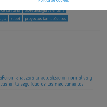
Política de Cookies
nce sanitario
biotecnología valenciana
ogía
robot
proyectos farmacéuticos
aForum analizará la actualización normativa y
ticas en la seguridad de los medicamentos