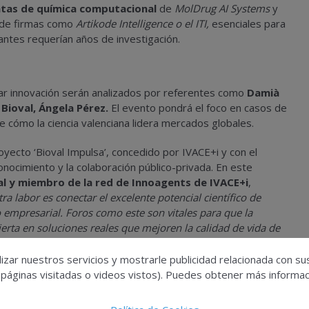
tas de química computacional
de
MolDrug AI Systems
y
de firmas como
Artikode Intelligence o el ITI,
esenciales para
e antes requerían años de investigación.
tar innovación serán analizados por referentes como
Damià
Bioval, Ángela Pérez.
El evento pondrá el foco en casos de
 cómo la ciencia valenciana lidera mercados globales.
yecto ‘Bioval Impulsa’, concedido por IVACE+i y con el
onocimiento y la colaboración público-privada. En este
l y miembro de la red de Innoagents de IVACE+i
,
tra labor es conectar el excelente potencial científico de
o empresarial. Foros como este son vitales para que la
ierta en soluciones reales que mejoren la calidad de vida de
esas”.
izar nuestros servicios y mostrarle publicidad relacionada con su
 acuerdos entre los centros de investigación y el tejido
 páginas visitadas o videos vistos). Puedes obtener más informaci