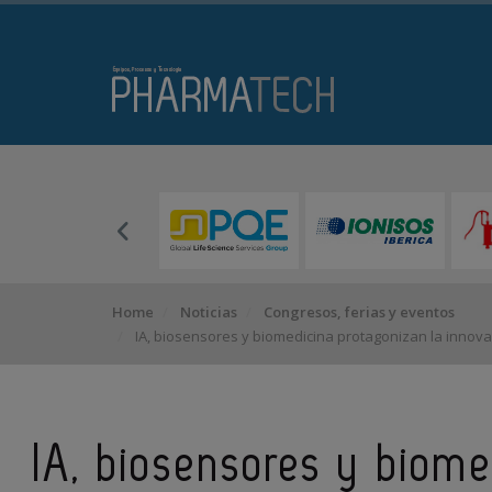
Home
Noticias
Congresos, ferias y eventos
IA, biosensores y biomedicina protagonizan la innova
IA, biosensores y biome