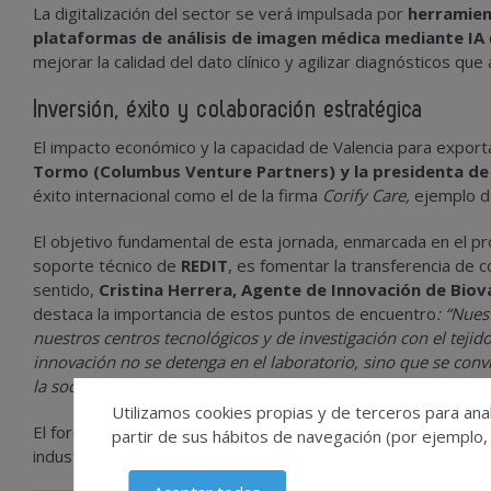
La digitalización del sector se verá impulsada por
herramien
plataformas de análisis de imagen médica
mediante IA
mejorar la calidad del dato clínico y agilizar diagnósticos qu
Inversión, éxito y colaboración estratégica
El impacto económico y la capacidad de Valencia para expor
Tormo (Columbus Venture Partners) y la presidenta de 
éxito internacional como el de la firma
Corify Care,
ejemplo de
El objetivo fundamental de esta jornada, enmarcada en el pro
soporte técnico de
REDIT
, es fomentar la transferencia de c
sentido,
Cristina Herrera,
Agente de Innovación de Biova
destaca la importancia de estos puntos de encuentro
: “Nues
nuestros centros tecnológicos y de investigación con el tejid
innovación no se detenga en el laboratorio, sino que se conv
la sociedad y fortalezcan la competitividad de nuestras empr
Utilizamos cookies propias y de terceros para anal
El foro concluirá con una sesión de reuniones B2B para cerrar
partir de sus hábitos de navegación (por ejemplo,
industrial.