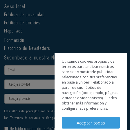
Aviso legal
Política de privacidad
Política de cookies
Mapa web
Formación
Histórico de Newsletters
Suscríbase a nuestra Newsletter
Utilizamos cookies propias y de
terceros para analizar nuestros
Email
servicios y mostrarle publicidad
relacionada con sus preferencias
en base a un perfil elaborado a
Actividad
partir de sus hábitos de
navegación (por ejemplo, páginas
Provincia
visitadas o videos vistos). Puedes
obtener más información y
configurar sus preferencias.
Este sitio está protegido por reCAPTCHA y se aplican la
Política de privacidad
y
los
Términos de servicio
de Google.
Aceptar todas
He leído y entiendo la
Política de Privacidad