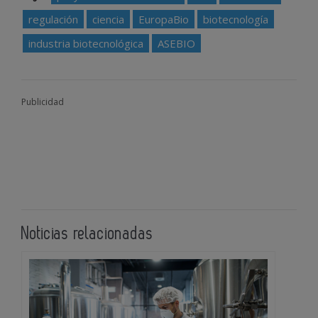
regulación
ciencia
EuropaBio
biotecnología
industria biotecnológica
ASEBIO
Publicidad
Noticias relacionadas