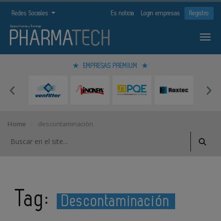
Redes Sociales
Es noticia
Login empresas
Registro
EMPRESAS PREMIUM
Home
descontaminación
Tag:
Descontaminación