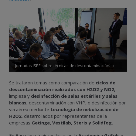
‹
›
Jornadas ISPE sobre técnicas de descontaminación
Se trataron temas como comparación de
ciclos de
descontaminación realizados con H2O2 y NO2,
limpieza y
desinfección de salas estériles y salas
blancas,
descontaminación con VHP, o desinfección por
vía aérea mediante
tecnología de nebulización de
H2O2
, desarrollados por representantes de la
empresas
Getinge,
Vestilab, Steris y Solidfog.
En Barcelona tuvieron lugar en la
Academica Grifols
y