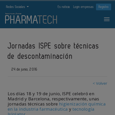
Redes Sociales
Es noticia
Login empresas
Registro
Jornadas ISPE sobre técnicas
de descontaminación
24 de junio, 2016
< Volver
Los días 18 y 19 de junio, ISPE celebró en
Madrid y Barcelona, respectivamente, unas
jornadas técnicas sobre
higienización química
en la industria farmacéutica
y
tecnología
Islolator
.