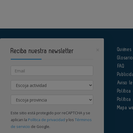
×
Quiénes
Reciba nuestra newsletter
Glosari
Pharmatech es un portal de Infoedita
FAQ
Email
Publicid
Actividad
Aviso le
Política
Provincia
Política
Órgano institucional de la AEFI
Mapa w
Este sitio está protegido por reCAPTCHA y se
aplican la
Política de privacidad
y los
Términos
de servicio
de Google.
Contacte con nosotros