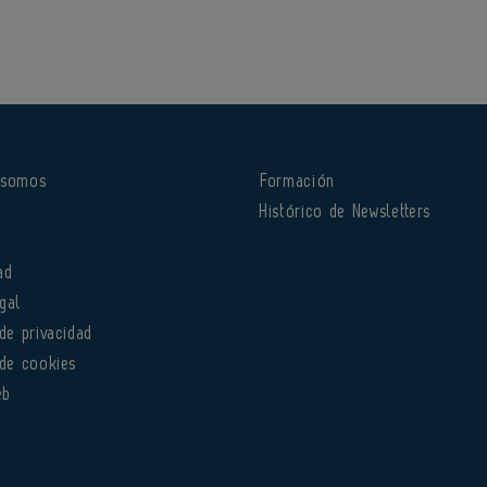
 somos
Formación
o
Histórico de Newsletters
ad
gal
 de privacidad
 de cookies
eb