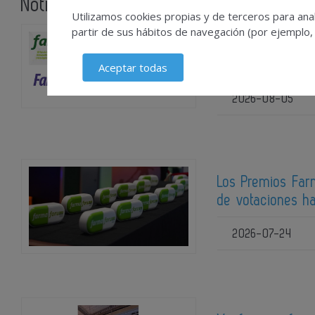
Noticias relacionadas
Utilizamos cookies propias y de terceros para anal
partir de sus hábitos de navegación (por ejemplo,
Farmacovigilanci
las buenas prác
Aceptar todas
2026-08-05
Los Premios Far
de votaciones ha
2026-07-24