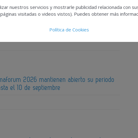
izar nuestros servicios y mostrarle publicidad relacionada con su
 páginas visitadas o videos vistos). Puedes obtener más informaci
aForum analizará la actualización normativa y
ticas en la seguridad de los medicamentos
Política de Cookies
maforum 2026 mantienen abierto su periodo
sta el 10 de septiembre