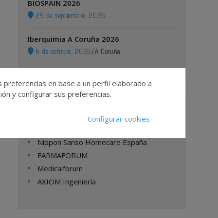
BIOSPAIN 2026
29 de septiembre, 2026
Iberquimia A Coruña 2026
6 de octubre, 2026
/
A Coruña
s preferencias en base a un perfil elaborado a
ón y configurar sus preferencias.
Empresas
Configurar cookies
Nippon Sanso Homecare España
FARMAFORUM
Medicalforum
AXIOM Ingeniería