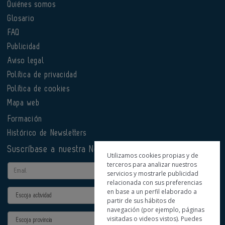
Quiénes somos
Glosario
FAQ
Publicidad
Aviso legal
Política de privacidad
Política de cookies
Mapa web
Formación
Histórico de Newsletters
Suscríbase a nuestra Newsletter
Utilizamos cookies propias y de
terceros para analizar nuestros
Email
servicios y mostrarle publicidad
relacionada con sus preferencias
en base a un perfil elaborado a
Actividad
partir de sus hábitos de
navegación (por ejemplo, páginas
Provincia
visitadas o videos vistos). Puedes