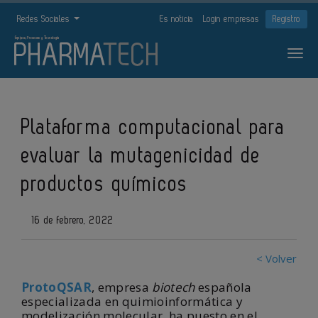
Redes Sociales
Es noticia
Login empresas
Registro
Plataforma computacional para
evaluar la mutagenicidad de
productos químicos
16 de febrero, 2022
< Volver
ProtoQSAR
, empresa
biotech
española
especializada en quimioinformática y
modelización molecular, ha puesto en el