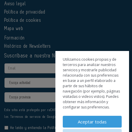
Aviso legal
Política de privacidad
Política de cookies
Mapa web
Formación
Histórico de Newsletters
Suscríbase a nuestra Newsletter
Utilizamos cookies propias y de
terceros para analizar nuestros
Email
servicios y mostrarle publicidad
relacionada con sus preferencias
en base a un perfil elaborado a
Actividad
partir de sus hábitos de
navegación (por ejemplo, páginas
Provincia
visitadas o videos vistos). Puedes
obtener más información y
configurar sus preferencias.
Este sitio está protegido por reCAPTCHA y se aplican la
Política de privacidad
y
los
Términos de servicio
de Google.
Aceptar todas
He leído y entiendo la
Política de Privacidad