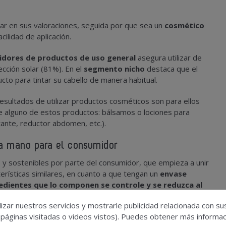
ugar en sus valoraciones, seguida por que sea un
cosmético
ilidad de aplicación.
dores de productos de uso general
asegura utilizar de
cción solar (81%). En el
segmento nicho
destaca que el
cto para tintar su cabello de manera habitual.
esultados de utilizar productos cosméticos son para ellos
te alguno de estos productos: bálsamos o lociones para
tante, reductor abdomen, etc.).
 la mano para el consumidor
s y sostenibles por parte del consumidor, que empieza a unir
erísticas similares, en cuanto a que tengan un
envase
redientes que lo componen se controle y se reduzca al
izar nuestros servicios y mostrarle publicidad relacionada con su
 páginas visitadas o videos vistos). Puedes obtener más informaci
valor diferencial más claramente identificado en los