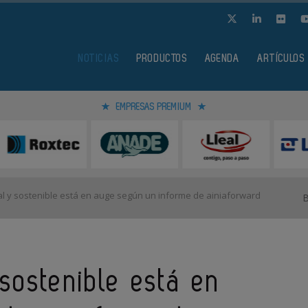
NOTICIAS
PRODUCTOS
AGENDA
ARTÍCULOS
EMPRESAS PREMIUM
l y sostenible está en auge según un informe de ainiaforward
sostenible está en