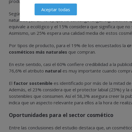
productos cosméticos que quieran diferenciarse tanto por na
Aceptar todas
Según los datos obtenidos, los consumidores asocian el
fac
naturales (en un 40%), que no contenga ningún ingrediente q
equivale a ecológico y el 15% considera que significa que no
Asimismo, un 25% espera una calidad media de estos cosmé
Por tipos de producto, para el 19% de los encuestados la
cr
cosméticos más naturales
que compran.
En este sentido, casi el 60% confiere credibilidad a la public
76,6% el atributo
natural
es muy importante cuando compr
El
factor sostenible
es identificado por más de la mitad d
Además, el 23% considera que el protector labial (23%) y la
sostenibles que consumen. Así el 58,3% asegura creer la pub
indica que un aspecto relevante para ellos a la hora de realiz
Oportunidades para el sector cosmético
Entre las conclusiones del estudio destaca que, un cosméti