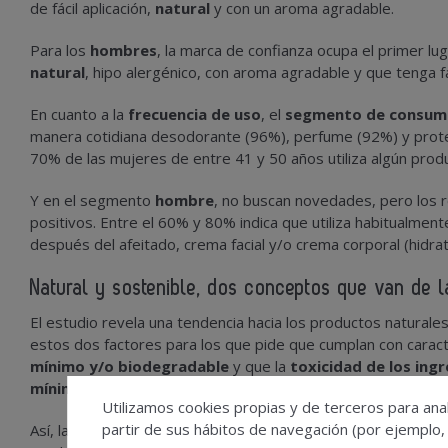
de fácil aplicación,
natural
y con un aroma agradable.
Para los
hombres
, la marca de confianza ocupa el primer l
natural
, hipo alergénico, con aroma agradable y que tenga fac
En cuanto a la
frecuencia de uso
, el
segmento de consumi
manera cotidiana desodorante (96%), perfume (92%) y prote
70% de las mujeres de entre 41 y 50 años utiliza algún produ
Y en el segmento
hombre
, no buscan novedades, pero los r
positivos. Entre el 60% y 80% indica que utiliza habitualmen
después del afeitado, crema facial y/o crema corporal (hidra
Natural y sostenible, dos conceptos que van de
El estudio revela una tendencia hacia los productos naturale
estos dos factores para los que pide que cumplan con caract
mínimo y/o biodegradable
y que la
toxicidad de los ing
mínimo
.
Utilizamos cookies propias y de terceros para anal
partir de sus hábitos de navegación (por ejemplo,
Así, la innovación en envases mínimos y biodegradables es el 