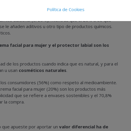
turalidad como por sostenibilidad.
Política de Cookies
tor natural
a productos fabricados a base de ingredientes
uímico adicional (el 25%), mientras que el 20% cree que
 se le añaden aditivos u otro tipo de productos químicos.
ticos.
ema facial para mujer y el protector labial son los
idad de los productos cuando indica que es natural, y para el
an u usan
cosméticos naturales
.
e los consumidores (56%) como respeto al medioambiente.
 crema facial para mujer (20%) son los productos más
licidad que se refiere a envases sostenibles y el 70,8%
ar la compra.
co que apueste por aportar un
valor diferencial
ha de