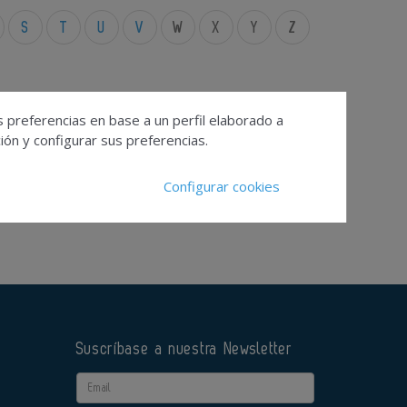
S
T
U
V
W
X
Y
Z
s preferencias en base a un perfil elaborado a
ón y configurar sus preferencias.
Configurar cookies
Suscríbase a nuestra Newsletter
Email