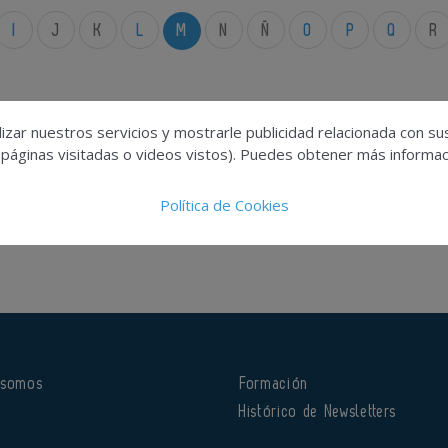
I
J
K
L
M
N
Ñ
O
P
Q
R
izar nuestros servicios y mostrarle publicidad relacionada con su
 páginas visitadas o videos vistos). Puedes obtener más informaci
Política de Cookies
 somos
Formación
o
Histórico de Newsletters