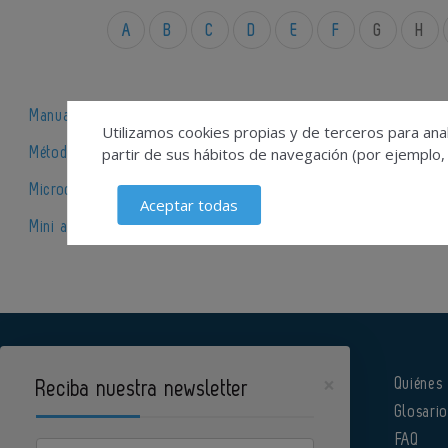
A
B
C
D
E
F
G
H
Manual de autoclave
Utilizamos cookies propias y de terceros para anal
partir de sus hábitos de navegación (por ejemplo,
Métodos de desinfección
Microcirugía ocular
Aceptar todas
Mini autoclave
×
Quiénes
Reciba nuestra newsletter
Glosari
Pharmatech es un portal de Infoedita
FAQ