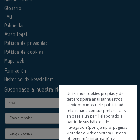
Glosario
FAQ
Publicidad
Aviso legal
Política de privacidad
Política de cookies
Mapa web
Formación
Histórico de Newsletters
Suscríbase a nuestra Newsletter
Utilizamos cookies propias y de
terceros para analizar nuestros
Email
servicios y mostrarle publicidad
relacionada con sus preferencias
en base a un perfil elaborado a
Actividad
partir de sus hábitos de
navegación (por ejemplo, páginas
Provincia
visitadas o videos vistos). Puedes
obtener más información y