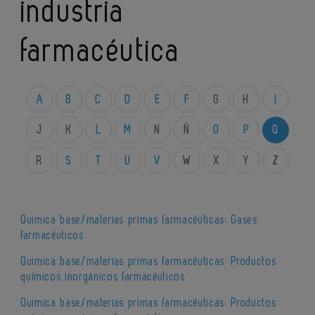
industria
farmacéutica
A
B
C
D
E
F
G
H
I
J
K
L
M
N
Ñ
O
P
Q
R
S
T
U
V
W
X
Y
Z
Quimica base/materias primas farmacéuticas: Gases
farmacéuticos
Quimica base/materias primas farmacéuticas: Productos
químicos inorgánicos farmacéuticos
Quimica base/materias primas farmacéuticas: Productos