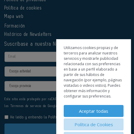
Política de cookies
Mapa web
Formación
Histórico de Newsletters
Suscríbase a nuestra Newsletter
Utilizamos cookies propias y de
terceros para analizar nuestros
Email
servicios y mostrarle publicidad
relacionada con sus preferencias
en base a un perfil elaborado a
Actividad
partir de sus hábitos de
navegación (por ejemplo, páginas
Provincia
visitadas o videos vistos). Puedes
obtener más información y
configurar sus preferencias.
Este sitio está protegido por reCAPTCHA y se aplican la
Política de privacidad
y
los
Términos de servicio
de Google.
Aceptar todas
He leído y entiendo la
Política de Privacidad
Política de Cookies
Enviar