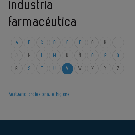
industria
farmacéutica
A
B
C
D
E
F
G
H
I
J
K
L
M
N
Ñ
O
P
Q
R
S
T
U
V
W
X
Y
Z
Vestuario profesional e higiene