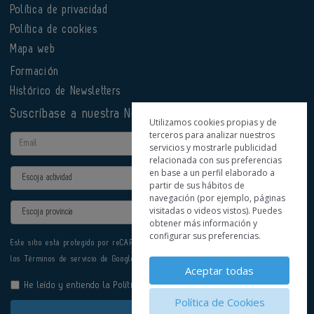
Política de privacidad
Política de cookies
Mapa web
Formación
Histórico de Newsletters
Suscríbase a nuestra Newsletter
Utilizamos cookies propias y de
terceros para analizar nuestros
Email
servicios y mostrarle publicidad
relacionada con sus preferencias
en base a un perfil elaborado a
Actividad
partir de sus hábitos de
navegación (por ejemplo, páginas
Provincia
visitadas o videos vistos). Puedes
obtener más información y
configurar sus preferencias.
Este sitio está protegido por reCAPTCHA y se aplican la
Política de privacidad
y
los
Términos de servicio
de Google.
Aceptar todas
He leído y entiendo la
Política de Privacidad
Política de Cookies
Enviar