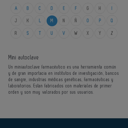
A
B
C
D
E
F
G
H
I
J
K
L
M
N
Ñ
O
P
Q
R
S
T
U
V
W
X
Y
Z
Mini autoclave
Un miniautoclave farmacéutico es una herramienta común
y de gran importacia en institutos de investigación, bancos
de sangre, industrias médicas genéticas, farmacéuticas y
laboratorios. Estan fabricados con materiales de primer
orden y son muy valorados por sus usuarios.