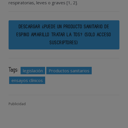
respiratorias, leves o graves [1, 2].
DESCARGAR ¿PUEDE UN PRODUCTO SANITARIO DE
ESPINO AMARILLO TRATAR LA TOS? (SOLO ACCESO
SUSCRIPTORES)
Tags:
legislación
Productos sanitarios
ensayos clínicos
Publicidad