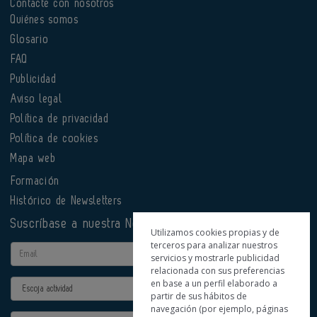
Contacte con nosotros
Quiénes somos
Glosario
FAQ
Publicidad
Aviso legal
Política de privacidad
Política de cookies
Mapa web
Formación
Histórico de Newsletters
Suscríbase a nuestra Newsletter
Utilizamos cookies propias y de
terceros para analizar nuestros
Email
servicios y mostrarle publicidad
relacionada con sus preferencias
en base a un perfil elaborado a
Actividad
partir de sus hábitos de
navegación (por ejemplo, páginas